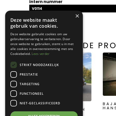
Intern nummer
V0114
×
Deze website maakt
gebruik van cookies.
Deze website gebruikt cookies om uw
gebruikerservaring te verbeteren. Door
GERELATEERDE PR
onze website te gebruiken, stemt u in met
alle cookies in overeenstemming met ons
Cookiebeleid.
Lees verder
STRIKT NOODZAKELIJK
PRESTATIE
TARGETING
FUNCTIONEEL
NIET-GECLASSIFICEERD
BAJ
HAN
LANCIA CP/48 OPEN
LAADBAK