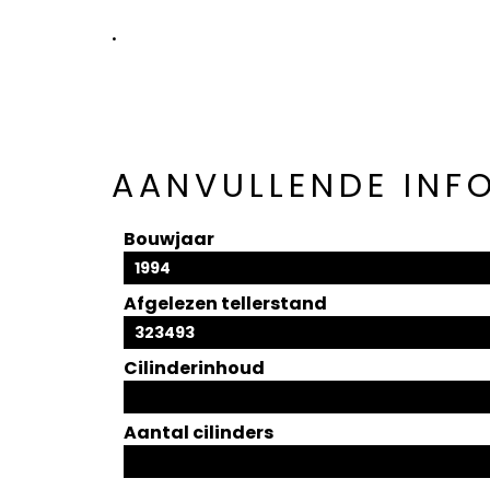
.
AANVULLENDE INF
Bouwjaar
1994
Afgelezen tellerstand
323493
Cilinderinhoud
Aantal cilinders