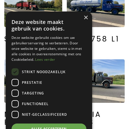
×
Deze website maakt
gebruik van cookies.
SCANIA L61
MAN 758 L1
Deze website gebruikt cookies om uw
gebruikerservaring te verbeteren. Door
onze website te gebruiken, stemt u in met
alle cookies in overeenstemming met ons
Cookiebeleid.
Lees verder
STRIKT NOODZAKELIJK
PRESTATIE
TARGETING
FUNCTIONEEL
MERCEDES
SCANIA
NIET-GECLASSIFICEERD
BENZ 312
VABIS
ALLES ACCEPTEREN