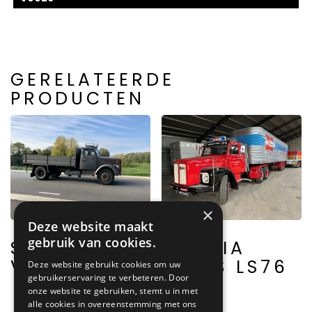
GERELATEERDE
PRODUCTEN
×
Deze website maakt
gebruik van cookies.
SCANIA
SCANIA
VABIS
VABIS LS76
Deze website gebruikt cookies om uw
gebruikerservaring te verbeteren. Door
onze website te gebruiken, stemt u in met
alle cookies in overeenstemming met ons