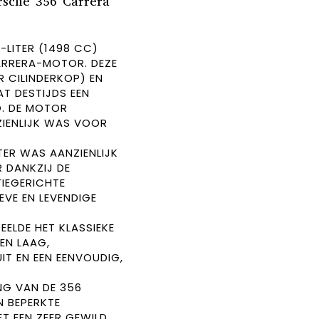
rsche 356 Carrera
-LITER (1498 CC)
ARRERA-MOTOR. DEZE
 CILINDERKOP) EN
T DESTIJDS EEN
O. DE MOTOR
ZIENLIJK WAS VOOR
TER WAS AANZIENLIJK
 DANKZIJ DE
IEGERICHTE
VE EN LEVENDIGE
EELDE HET KLASSIEKE
EEN LAAG,
IT EN EEN EENVOUDIG,
NG VAN DE 356
N BEPERKTE
T EEN ZEER GEWILD