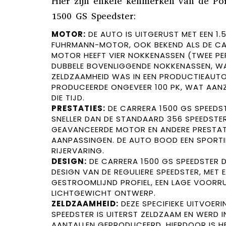
Hier zijn enkele kenmerken van de Po
1500 GS Speedster:
MOTOR:
DE AUTO IS UITGERUST MET EEN 1.5
FUHRMANN-MOTOR, OOK BEKEND ALS DE C
MOTOR HEEFT VIER NOKKENASSEN (TWEE PER
DUBBELE BOVENLIGGENDE NOKKENASSEN, WA
ZELDZAAMHEID WAS IN EEN PRODUCTIEAUT
PRODUCEERDE ONGEVEER 100 PK, WAT AAN
DIE TIJD.
PRESTATIES:
DE CARRERA 1500 GS SPEEDS
SNELLER DAN DE STANDAARD 356 SPEEDSTER
GEAVANCEERDE MOTOR EN ANDERE PRESTAT
AANPASSINGEN. DE AUTO BOOD EEN SPORTIE
RIJERVARING.
DESIGN:
DE CARRERA 1500 GS SPEEDSTER D
DESIGN VAN DE REGULIERE SPEEDSTER, MET 
GESTROOMLIJND PROFIEL, EEN LAGE VOORRU
LICHTGEWICHT ONTWERP.
ZELDZAAMHEID:
DEZE SPECIFIEKE UITVOERI
SPEEDSTER IS UITERST ZELDZAAM EN WERD I
AANTALLEN GEPRODUCEERD. HIERDOOR IS HE