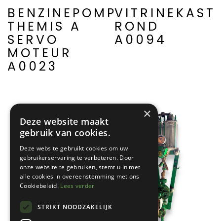
BENZINEPOMP
VITRINEKAST
THEMIS A
ROND
SERVO
A0094
MOTEUR
A0023
×
Deze website maakt
gebruik van cookies.
Deze website gebruikt cookies om uw
gebruikerservaring te verbeteren. Door
onze website te gebruiken, stemt u in met
alle cookies in overeenstemming met ons
Cookiebeleid.
Lees verder
STRIKT NOODZAKELIJK