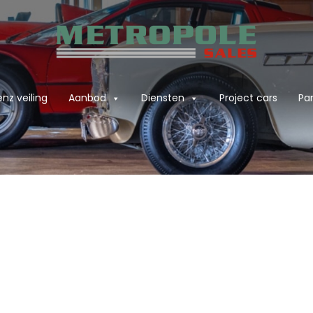
nz veiling
Aanbod
Diensten
Project cars
Par