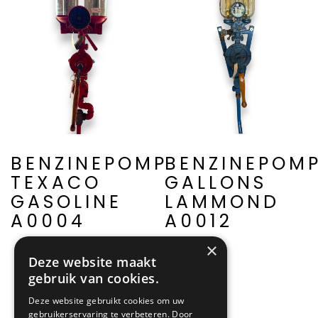
BENZINEPOMP
BENZINEPOM
TEXACO
GALLONS
GASOLINE
LAMMOND
A0004
A0012
×
Deze website maakt
gebruik van cookies.
Deze website gebruikt cookies om uw
gebruikerservaring te verbeteren. Door