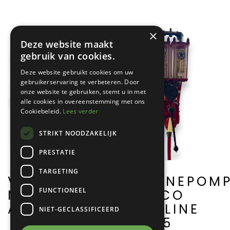
×
Deze website maakt
gebruik van cookies.
Deze website gebruikt cookies om uw
gebruikerservaring te verbeteren. Door
onze website te gebruiken, stemt u in met
alle cookies in overeenstemming met ons
Cookiebeleid.
Lees verder
STRIKT NOODZAKELIJK
PRESTATIE
TARGETING
BENZINEPOM
VITRINE
FUNCTIONEEL
TEXACO
MET SCHIP
GASOLINE
A0084
NIET-GECLASSIFICEERD
A0005