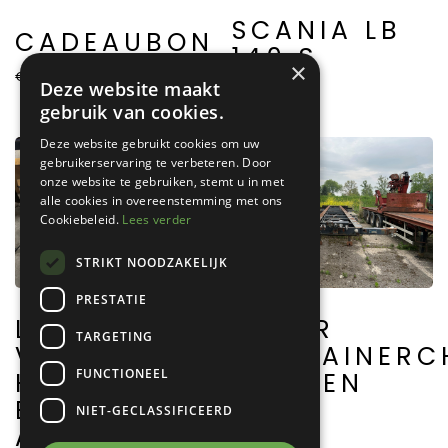
SCANIA LB
CADEAUBON
140 S
×
€
15,00
Deze website maakt
gebruik van cookies.
Deze website gebruikt cookies om uw
gebruikerservaring te verbeteren. Door
onze website te gebruiken, stemt u in met
alle cookies in overeenstemming met ons
Cookiebeleid.
Lees verder
STRIKT NOODZAKELIJK
PRESTATIE
LEHRMODELL
FLOOR
TARGETING
VVR-
CONTAINERC
FUNCTIONEEL
HYDRAULIK/SCHEIBEN
BREMSE
NIET-GECLASSIFICEERD
A0090