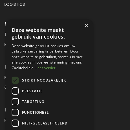
LOGISTICS
METROPOLE MUSEUM CONTACT
×
Deze website maakt
TEL:
+31 (0) 88 425 94 00
gebruik van cookies.
MAIL:
MUSEUM@METROPOLE.NL
Deze website gebruikt cookies om uw
gebruikerservaring te verbeteren. Door
onze website te gebruiken, stemt u in met
alle cookies in overeenstemming met ons
LOCATIE
Cookiebeleid.
Lees verder
MEUBELLAAN 1 / VIA ENZO FERRARI
STRIKT NOODZAKELIJK
6651 KV DRUTEN / THE NETHERLANDS
PRESTATIE
TARGETING
LEGAL
FUNCTIONEEL
PRIVACY VERKLARING
NIET-GECLASSIFICEERD