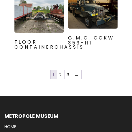
G.M.C. CCKW
FLOOR
353-H1
CONTAINERCHASSIS
1
2
3
→
METROPOLE MUSEUM
HOME