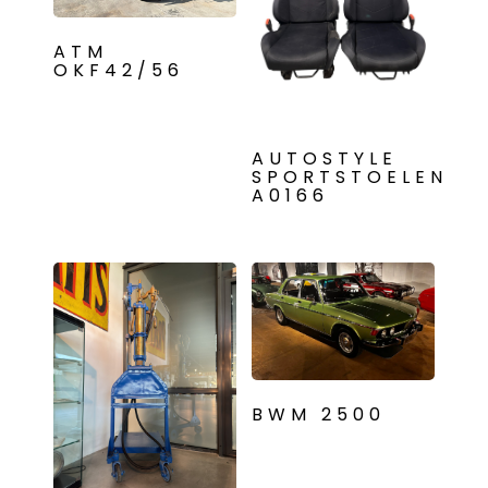
ATM
OKF42/56
AUTOSTYLE
SPORTSTOELEN
A0166
BWM 2500