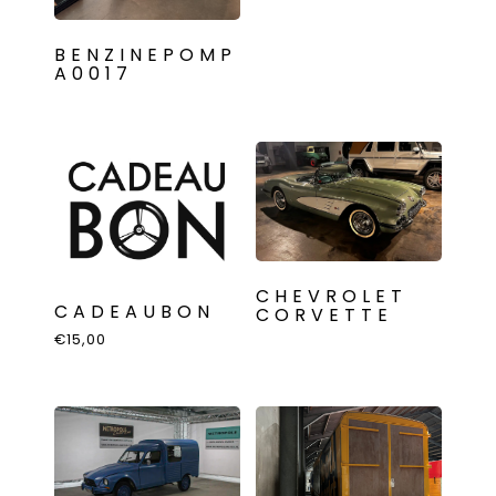
BENZINEPOMP
A0017
CHEVROLET
CADEAUBON
CORVETTE
€
15,00