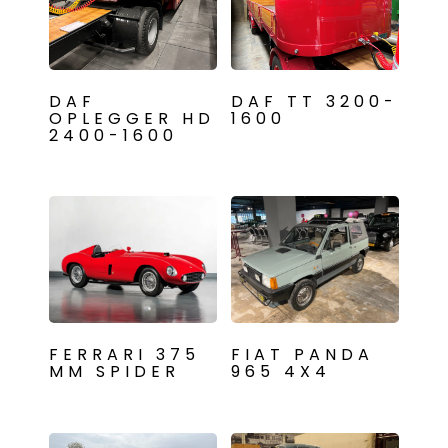
DAF
DAF TT 3200-
OPLEGGER HD
1600
2400-1600
FERRARI 375
FIAT PANDA
MM SPIDER
965 4X4