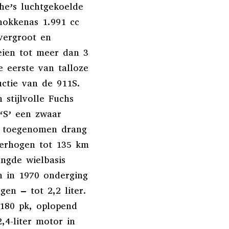
che’s luchtgekoelde
nokkenas 1.991 cc
 vergroot en
oeien tot meer dan 3
 eerste van talloze
ctie van de 911S.
 stijlvolle Fuchs
 ‘S’ een zwaar
e toegenomen drang
verhogen tot 135 km
engde wielbasis
n in 1970 onderging
gen – tot 2,2 liter.
180 pk, oplopend
,4-liter motor in