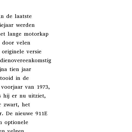
n de laatste
iejaar werden
met lange motorkap
 door velen
originele versie
 dienovereenkomstig
na tien jaar
tooid in de
 voorjaar van 1973,
hij er nu uitziet,
r zwart, het
er. De nieuwe 911E
n optionele
en velgen,