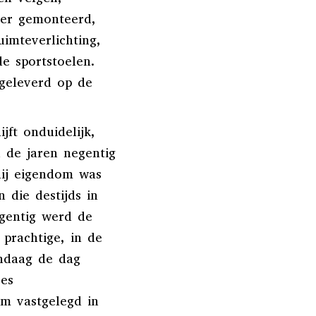
ter gemonteerd,
uimteverlichting,
e sportstoelen.
 geleverd op de
jft onduidelijk,
 de jaren negentig
hij eigendom was
 die destijds in
egentig werd de
 prachtige, in de
andaag de dag
jes
m vastgelegd in