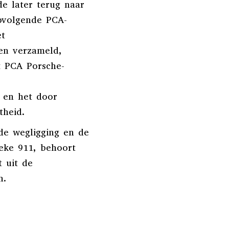
de later terug naar
pvolgende PCA-
et
en verzameld,
t PCA Porsche-
 en het door
theid.
nde wegligging en de
eke 911, behoort
t uit de
n.