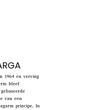
TARGA
in 1964 en verving
rin bleef
 gebaseerde
te van een
garm principe. In