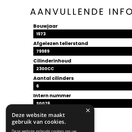
AANVULLENDE INF
Bouwjaar
1973
Afgelezen tellerstand
79989
Cilinderinhoud
2300CC
Aantal cilinders
6
Intern nummer
S0076
×
Deze website maakt
gebruik van cookies.
Deze website gebruikt cookies om uw