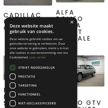
ALFA
CADILLAC
ROMEO
62
×
GIULIA
Deze website maakt
CONVERTIBLE
SPRINT
gebruik van cookies.
SPECIALE
Deze website gebruikt cookies om uw
gebruikerservaring te verbeteren. Door
onze website te gebruiken, stemt u in met
alle cookies in overeenstemming met ons
Cookiebeleid.
Lees verder
STRIKT NOODZAKELIJK
PRESTATIE
TARGETING
MERCEDES
ALFA
FUNCTIONEEL
BENZ 280
ROMEO GTV
SE 3.5
NIET-GECLASSIFICEERD