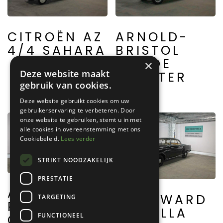
CITROËN AZ
ARNOLD-
4/4 SAHARA
BRISTOL
BOLIDE
×
Deze website maakt
ROASTER
gebruik van cookies.
Deze website gebruikt cookies om uw
gebruikerservaring te verbeteren. Door
onze website te gebruiken, stemt u in met
alle cookies in overeenstemming met ons
Cookiebeleid.
Lees verder
STRIKT NOODZAKELIJK
PRESTATIE
ALFA
BORGWARD
TARGETING
ROMEO
ISABELLA
FUNCTIONEEL
GIULIA