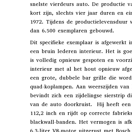
snelste vierdeurs auto. De productie 
kort zijn, slechts vier jaar duren en ei
1972. Tijdens de productielevensduur 
dan 6.500 exemplaren gebouwd.
Dit specifieke exemplaar is afgewerkt i
een bruin lederen interieur. Het is g
is volledig opnieuw gespoten en voorz
interieur met al het hout opnieuw afge
een grote, dubbele bar grille die wor
quad-koplampen. Aan weerszijden van 
bevindt zich een zijdelingse sierstrip d
van de auto doorkruist. Hij heeft een
112,2 inch en rijdt op correcte fabrie
blackwall-banden. Het vermogen is af
6,3-liter V8-motor uitgerust met Bosch