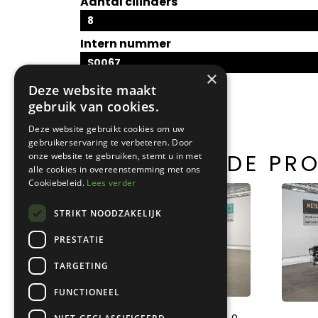
Aantal cilinders
8
Intern nummer
S0067
×
Deze website maakt
gebruik van cookies.
Deze website gebruikt cookies om uw
gebruikerservaring te verbeteren. Door
GERELATEERDE PR
onze website te gebruiken, stemt u in met
alle cookies in overeenstemming met ons
Cookiebeleid.
Lees verder
STRIKT NOODZAKELIJK
PRESTATIE
TARGETING
FUNCTIONEEL