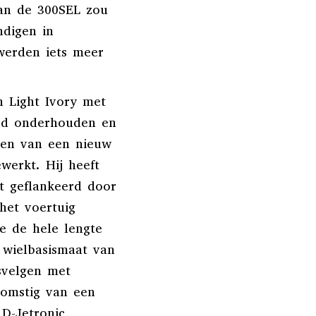
van de 300SEL zou
ndigen in
werden iets meer
n Light Ivory met
oed onderhouden en
ien van een nieuw
werkt. Hij heeft
dt geflankeerd door
het voertuig
ie de hele lengte
 wielbasismaat van
ksvelgen met
komstig van een
 D-Jetronic