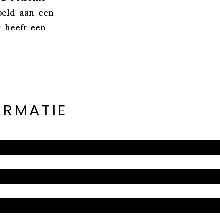
peld aan een
t heeft een
ORMATIE