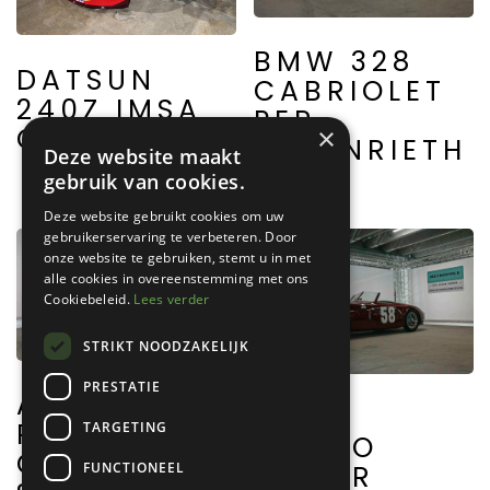
BMW 328
DATSUN
CABRIOLET
240Z IMSA
PER
COMPETITION
×
AUTENRIETH
Deze website maakt
gebruik van cookies.
Deze website gebruikt cookies om uw
gebruikerservaring te verbeteren. Door
onze website te gebruiken, stemt u in met
alle cookies in overeenstemming met ons
Cookiebeleid.
Lees verder
STRIKT NOODZAKELIJK
PRESTATIE
ALFA
ALFA
ROMEO
TARGETING
ROMEO
GIULIA
FUNCTIONEEL
SPIDER