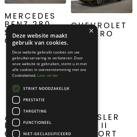
MERCEDES
BENZ 280
CHEVROLET
×
SE 3.5
CAMARO
Deze website maakt
COUPE
Z/28
gebruik van cookies.
Deze website gebruikt cookies om uw
gebruikerservaring te verbeteren. Door
onze website te gebruiken, stemt u in met
alle cookies in overeenstemming met ons
Cookiebeleid.
Lees verder
STRIKT NOODZAKELIJK
PRESTATIE
TARGETING
ALFA
CHRYSLER
FUNCTIONEEL
ROMEO
SERIE II
GIULIETTA
NEWPORT
NIET-GECLASSIFICEERD