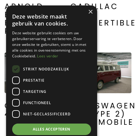
ARNOLD-
CADILLAC
×
BRISTOL
62
Deze website maakt
BOLIDE
CONVERTIBL
gebruik van cookies.
ROASTER
Deze website gebruikt cookies om uw
gebruikerservaring te verbeteren. Door
onze website te gebruiken, stemt u in met
alle cookies in overeenstemming met ons
Cookiebeleid.
Lees verder
STRIKT NOODZAKELIJK
PRESTATIE
TARGETING
FUNCTIONEEL
CITROËN AZ
VOLKSWAGE
4/4 SAHARA
T1 (TYPE 2)
NIET-GECLASSIFICEERD
CAMPMOBILE
ALLES ACCEPTEREN