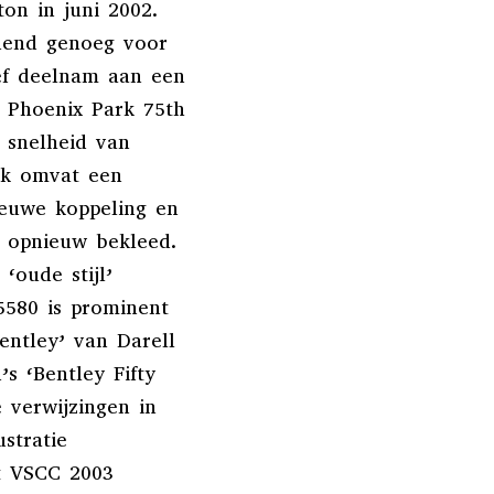
on in juni 2002.
nnend genoeg voor
ef deelnam aan een
 Phoenix Park 75th
 snelheid van
rk omvat een
ieuwe koppeling en
n opnieuw bekleed.
‘oude stijl’
5580 is prominent
entley’ van Darell
s ‘Bentley Fifty
e verwijzingen in
stratie
t VSCC 2003