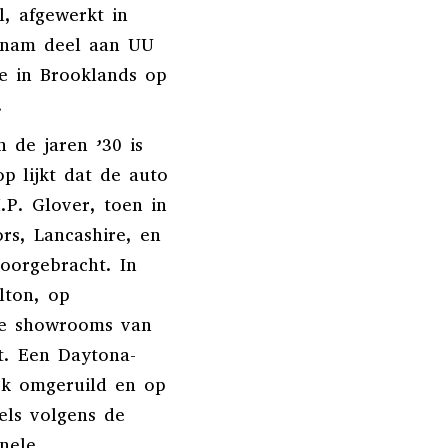
, afgewerkt in
n nam deel aan UU
e in Brooklands op
.
 de jaren ’30 is
p lijkt dat de auto
.P. Glover, toen in
s, Lancashire, en
doorgebracht. In
lton, op
de showrooms van
t. Een Daytona-
jk omgeruild en op
ls volgens de
inele