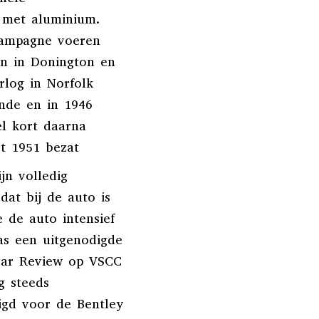
 met aluminium.
campagne voeren
n in Donington en
rlog in Norfolk
ende en in 1946
l kort daarna
t 1951 bezat
ijn volledig
dat bij de auto is
 de auto intensief
as een uitgenodigde
 Car Review op VSCC
g steeds
igd voor de Bentley