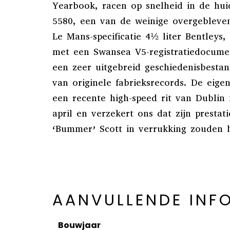
Yearbook, racen op snelheid in de hu
5580, een van de weinige overgebleven
Le Mans-specificatie 4½ liter Bentley
met een Swansea V5-registratiedocumen
een zeer uitgebreid geschiedenisbestan
van originele fabrieksrecords. De eige
een recente high-speed rit van Dublin 
april en verzekert ons dat zijn prestat
‘Bummer’ Scott in verrukking zouden 
AANVULLENDE INF
Bouwjaar