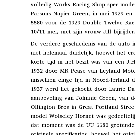
volledig Works Racing Shop spec-model
Parsons Napier Green, in mei 1929 e
5580 voor de 1929 Double Twelve Rac
10/11 mei, met zijn vrouw Jill bijrijder
De verdere geschiedenis van de auto in
niet helemaal duidelijk, hoewel het ero
korte tijd in het bezit was van een J.H
1932 door MR Pease van Leyland Motor
misschien enige tijd in Noord-Ierland 
1937 werd het gekocht door Laurie Da
aanbeveling van Johnnie Green, van 
Ollington Bros in Great Portland Stree
model Wolseley Hornet was gedeelteli
dat moment was de UU 5580 grotendee
originele specificaties, hoewel het orig