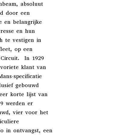
unbeam, absoluut
gd door een
e en belangrijke
teresse en hun
h te vestigen in
leet, op een
Circuit. In 1929
voriete klant van
ans-specificatie
lusief gebouwd
r korte lijst van
29 werden er
uwd, vier voor het
culiere
o in ontvangst, een