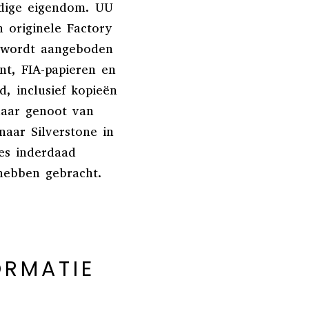
idige eigendom. UU
 originele Factory
s, wordt aangeboden
t, FIA-papieren en
d, inclusief kopieën
naar genoot van
naar Silverstone in
ies inderdaad
hebben gebracht.
ORMATIE