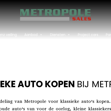
nz veiling
Aanbod
Diensten
Project cars
Par
IEKE AUTO KOPEN
BIJ ME
fdeling van Metropole voor klassieke auto’s kopen
, oude auto’s van voor de oorlog, kleine klassiek