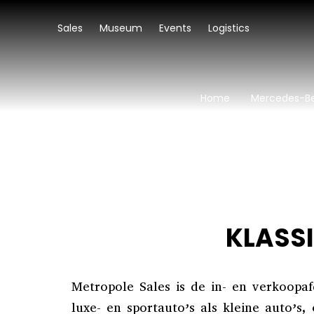
Sales
Museum
Events
Logistics
Home
Mercedes-Be
KLASS
Metropole Sales is de in- en verkoopa
luxe- en sportauto’s als kleine auto’s