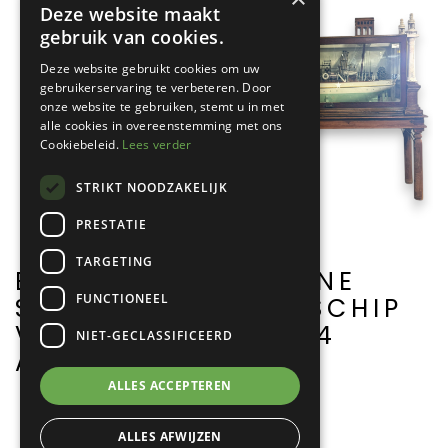
Deze website maakt
gebruik van cookies.
Deze website gebruikt cookies om uw
gebruikerservaring te verbeteren. Door
onze website te gebruiken, stemt u in met
alle cookies in overeenstemming met ons
Cookiebeleid.
Lees verder
STRIKT NOODZAKELIJK
PRESTATIE
TARGETING
BENZINEPOMP
VITRINE
FUNCTIONEEL
SCAPI
MET SCHIP
VILVORDE
A0084
NIET-GECLASSIFICEERD
A0011
ALLES ACCEPTEREN
ALLES AFWIJZEN