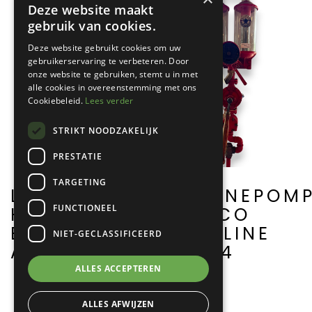
Deze website maakt
gebruik van cookies.
Deze website gebruikt cookies om uw
gebruikerservaring te verbeteren. Door
onze website te gebruiken, stemt u in met
alle cookies in overeenstemming met ons
Cookiebeleid.
Lees verder
STRIKT NOODZAKELIJK
PRESTATIE
TARGETING
BENZINEPOM
LEHRMODELL
FUNCTIONEEL
TEXACO
HYDRAULISCHE
GASOLINE
BREMSE
NIET-GECLASSIFICEERD
A0004
A0089
ALLES ACCEPTEREN
ALLES AFWIJZEN