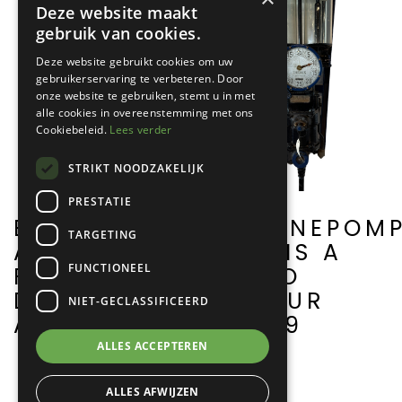
Deze website maakt
gebruik van cookies.
Deze website gebruikt cookies om uw
gebruikerservaring te verbeteren. Door
onze website te gebruiken, stemt u in met
alle cookies in overeenstemming met ons
Cookiebeleid.
Lees verder
STRIKT NOODZAKELIJK
PRESTATIE
BENZINEPOM
BENZINEPOMP
TARGETING
THEMIS A
AVF
FUNCTIONEEL
SERVO
FABRIEK
MOTEUR
DORDRECHT
NIET-GECLASSIFICEERD
A0009
A0013
ALLES ACCEPTEREN
ALLES AFWIJZEN