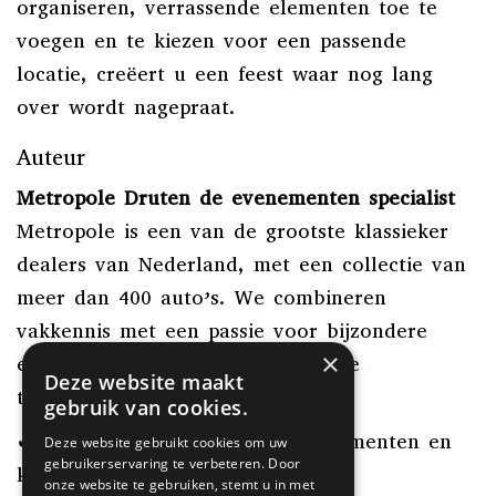
organiseren, verrassende elementen toe te
voegen en te kiezen voor een passende
locatie, creëert u een feest waar nog lang
over wordt nagepraat.
Auteur
Metropole Druten de evenementen specialist
Metropole is een van de grootste klassieker
dealers van Nederland, met een collectie van
meer dan 400 auto’s. We combineren
vakkennis met een passie voor bijzondere
×
evenementen en zijn trots op onze
Deze website maakt
transparante aanpak.
gebruik van cookies.
✔ Ruim 30 jaar ervaring in evenementen en
Deze website gebruikt cookies om uw
gebruikerservaring te verbeteren. Door
klassieke auto’s
onze website te gebruiken, stemt u in met