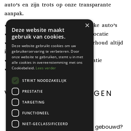
auto’s en zijn trots op onze transparante
aanpak.
×
✔ Ruim 30 jaar ervaring in klassieke auto’s
Deze website maakt
✔ Gecertificeerde specialisten op locatie
gebruik van cookies.
✔ Documentatie, historie en onderhoud altijd
Deze website gebruikt cookies om uw
inzichtelijk
gebruikerservaring te verbeteren. Door
onze website te gebruiken, stemt u in met
✔ Mogelijkheid tot keuring op locatie
alle cookies in overeenstemming met ons
✔ Verkoop vanuit eigen museum
Cookiebeleid.
Lees verder
STRIKT NOODZAKELIJK
VEELGESTELDE VRAGEN
PRESTATIE
TARGETING
Wat kost een Mercedes 300 SL?
FUNCTIONEEL
NIET-GECLASSIFICEERD
Hoeveel Mercedes 300 SL zijn er gebouwd?