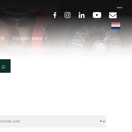
ts
Contact sales
⌕