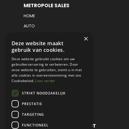
METROPOLE SALES
HOME
AUTO
VRACHTWAGEN
×
Deze website maakt
VERKOCHT
gebruik van cookies.
CONSIGNATIE
Deze website gebruikt cookies om uw
gebruikerservaring te verbeteren. Door
DETAILING
onze website te gebruiken, stemt u in met
alle cookies in overeenstemming met ons
WERKPLAATS EN RESTAURATIE
Cookiebeleid.
Lees verder
PROJECT CARS
STRIKT NOODZAKELIJK
PARTS
PRESTATIE
CONTACT
TARGETING
METROPOLE SALES CONTACT
FUNCTIONEEL