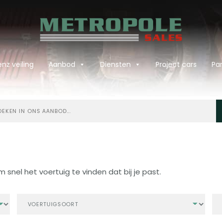
nz veiling
Aanbod
Diensten
Project cars
Par
ken
bod
m snel het voertuig te vinden dat bij je past.