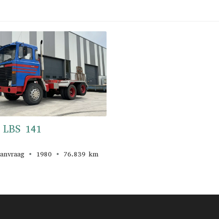
 LBS 141
aanvraag
1980
76.839 km