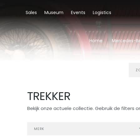
Sales
Museum
Events
Logistics
Home
Mercedes-Be
Zoe
in
aan
TREKKER
Bekijk onze actuele collectie. Gebruik de filters o