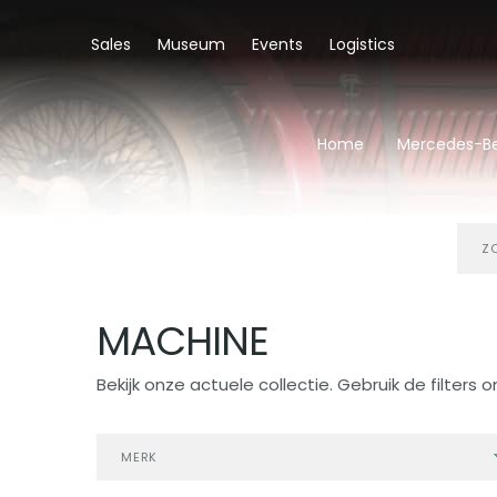
Sales
Museum
Events
Logistics
Home
Mercedes-Be
Zoe
in
aan
MACHINE
Bekijk onze actuele collectie. Gebruik de filters o