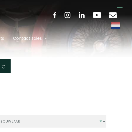
ts
Contact sales
⌕