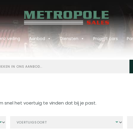
nz veiling
Aanbod
Diensten
Project cars
Par
ken
bod
m snel het voertuig te vinden dat bij je past.