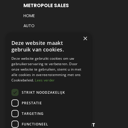
METROPOLE SALES
HOME
AUTO
VRACHTWAGEN
×
Deze website maakt
VERKOCHT
gebruik van cookies.
CONSIGNATIE
Deze website gebruikt cookies om uw
gebruikerservaring te verbeteren. Door
DETAILING
onze website te gebruiken, stemt u in met
alle cookies in overeenstemming met ons
WERKPLAATS EN RESTAURATIE
Cookiebeleid.
Lees verder
PROJECT CARS
STRIKT NOODZAKELIJK
PARTS
PRESTATIE
CONTACT
TARGETING
METROPOLE SALES CONTACT
FUNCTIONEEL