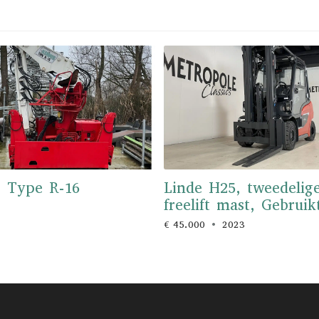
s Type R-16
Linde H25, tweedelig
freelift mast, Gebrui
€ 45.000
2023