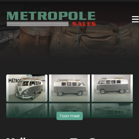
‹
›
Toon meer