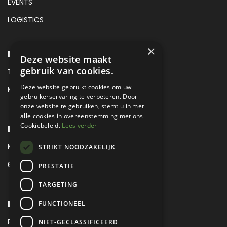
EVENTS
LOGISTICS
×
METROPOLE SALES CONTACT
Deze website maakt
gebruik van cookies.
TEL:
+31 (0) 88 425 94 00
Deze website gebruikt cookies om uw
MAIL:
SALES@METROPOLE.NL
gebruikerservaring te verbeteren. Door
onze website te gebruiken, stemt u in met
alle cookies in overeenstemming met ons
Cookiebeleid.
Lees verder
LOCATIE
MEUBELLAAN 1 / VIA ENZO FERRARI
STRIKT NOODZAKELIJK
6651 KV DRUTEN / THE NETHERLANDS
PRESTATIE
TARGETING
LEGAL
FUNCTIONEEL
PRIVACY VERKLARING
NIET-GECLASSIFICEERD