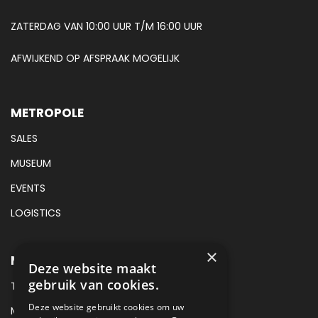
ZATERDAG VAN 10:00 UUR T/M 16:00 UUR
AFWIJKEND OP AFSPRAAK MOGELIJK
METROPOLE
SALES
MUSEUM
EVENTS
LOGISTICS
×
METROPOLE SALES CONTACT
Deze website maakt
gebruik van cookies.
TEL:
+31 (0) 88 425 94 00
Deze website gebruikt cookies om uw
MAIL:
SALES@METROPOLE.NL