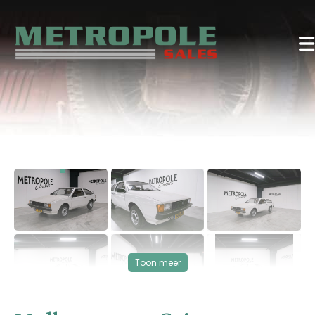
‹
›
VERKOCHT
Toon meer