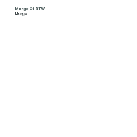
Marge Of BTW
Marge
INKOOP EN
CONSIGNATIE
Als u uw oldtimer of klassieker wilt
verkopen kan Metropole Sales deze