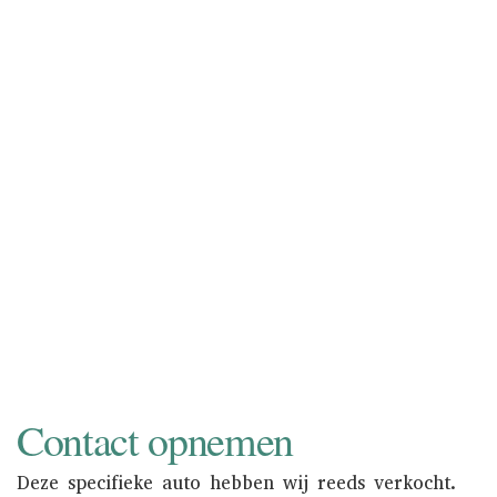
inkopen of in consignatie nemen.
Consignatie neemt u de zorg van het
verkoopproces uit handen. Bovendien
wordt uw auto zowel online als in de
showroom onder de aandacht gebracht
van een nationaal en internationaal
liefhebberspubliek. Informeer naar de
mogelijkheden.
NAAR INKOOP
Contact opnemen
Deze specifieke auto hebben wij reeds verkocht.