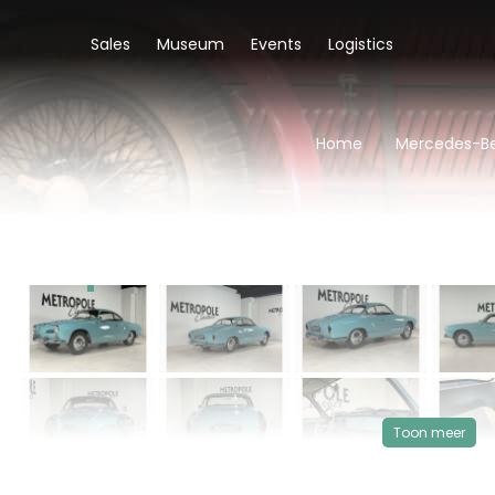
Sales
Museum
Events
Logistics
Home
Mercedes-Be
‹
VERKOCHT
Toon meer