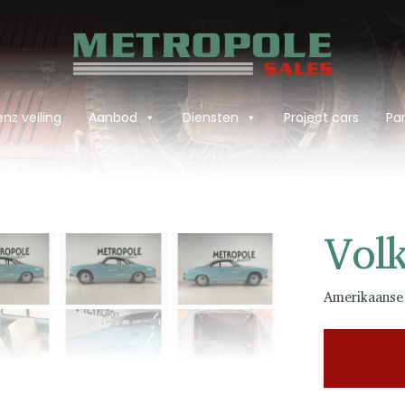
nz veiling
Aanbod
Diensten
Project cars
Par
›
Vol
Amerikaanse