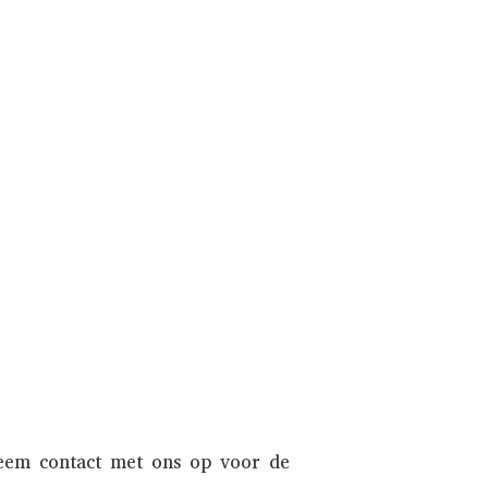
 EN
CONSIGNATIE
 deze inkopen of in consignatie nemen.
endien wordt uw auto zowel online als
en internationaal liefhebberspubliek.
Informeer naar de mogelijkheden.
NAAR INKOOP
Neem contact met ons op voor de