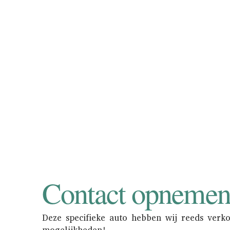
Als u uw oldtimer of
Consignatie neemt u d
in de showroom 
Contact opneme
Deze specifieke auto hebben wij reeds verk