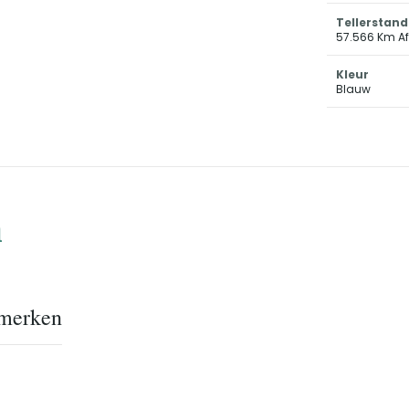
Tellerstand
57.566 Km A
Kleur
Blauw
n
merken