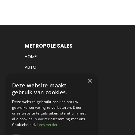
METROPOLE SALES
HOME
AUTO
VRACHTWAGEN
×
Deze website maakt
VERKOCHT
gebruik van cookies.
CONSIGNATIE
Deze website gebruikt cookies om uw
gebruikerservaring te verbeteren. Door
DETAILING
onze website te gebruiken, stemt u in met
alle cookies in overeenstemming met ons
WERKPLAATS EN RESTAURATIE
Cookiebeleid.
Lees verder
PROJECT CARS