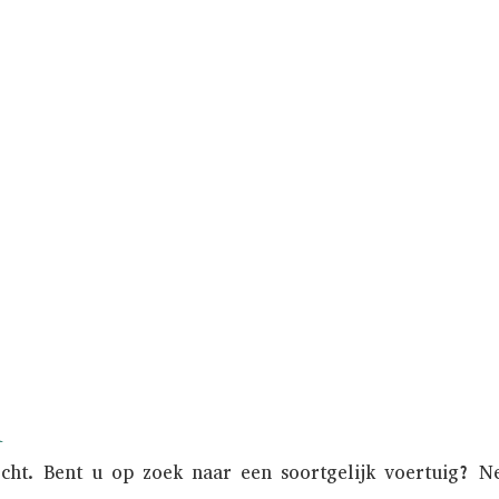
INKOOP
 klassieker wilt verkopen kan Metropole Sales
e zorg van het verkoopproces uit handen. Bov
onder de aandacht gebracht van een nationaal 
n
ocht. Bent u op zoek naar een soortgelijk voertuig? 