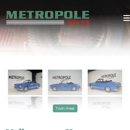
‹
›
VERKOCHT
Toon meer