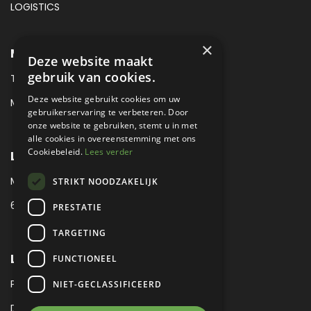
LOGISTICS
×
METROPOLE SALES CONTACT
Deze website maakt
gebruik van cookies.
TEL:
+31 (0) 88 425 94 00
Deze website gebruikt cookies om uw
MAIL:
SALES@METROPOLE.NL
gebruikerservaring te verbeteren. Door
onze website te gebruiken, stemt u in met
alle cookies in overeenstemming met ons
Cookiebeleid.
Lees verder
LOCATIE
MEUBELLAAN 1 / VIA ENZO FERRARI
STRIKT NOODZAKELIJK
6651 KV DRUTEN / THE NETHERLANDS
PRESTATIE
TARGETING
LEGAL
FUNCTIONEEL
PRIVACY VERKLARING
NIET-GECLASSIFICEERD
DISCLAIMER
|
SITEMAP