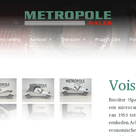
nz veiling
Aanbod
Diensten
Project cars
Par
›
Vois
Biscúter (Sp
een microcar
van 1953 tot
eenheden.Ac
economische