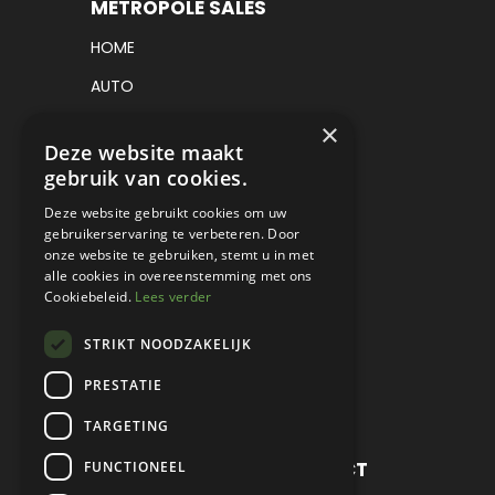
METROPOLE SALES
HOME
AUTO
VRACHTWAGEN
×
Deze website maakt
VERKOCHT
gebruik van cookies.
CONSIGNATIE
Deze website gebruikt cookies om uw
gebruikerservaring te verbeteren. Door
DETAILING
onze website te gebruiken, stemt u in met
alle cookies in overeenstemming met ons
WERKPLAATS EN RESTAURATIE
Cookiebeleid.
Lees verder
PROJECT CARS
STRIKT NOODZAKELIJK
PARTS
PRESTATIE
CONTACT
TARGETING
METROPOLE SALES CONTACT
FUNCTIONEEL