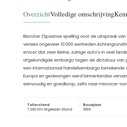
Overzicht
Volledige omschrijving
Ken
Biscúter (Spaanse spelling voor de uitspraak van B
versies ongeveer 10.000 eenheden.Achtergrond
ervoor dat zeer kleine, zuinige auto's in veel l
afgekondigde embargo tegen de dictatuur van ge
een internationaal handelsembargo betekende da
Europa en gedwongen werd binnenlandse vervanger
eenvoudig en goedkoop, zelfs naar microcar-nor
Tellerstand
Bouwjaar
7.290 Km Afgelezen Stand
1955