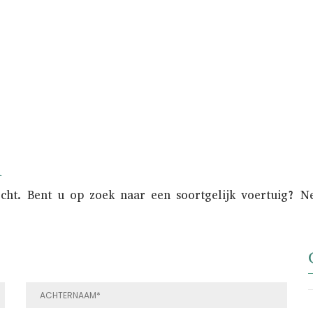
onder de aandacht gebracht van een nationaal 
n
ocht. Bent u op zoek naar een soortgelijk voertuig? 