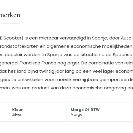
merken
iScooter) is een microcar vervaardigd in Spanje, door Auto Na
Grondstoftekorten en algemene economische moeilijkheden
anden populair werden. In Spanje was de situatie na de Spaan
neraal Francisco Franco nog erger. De combinatie van rela
t het land bijna twintig jaar lang op een veel lager econo
s te ontwikkelen voor moeilijk verkrijgbare geïmporteerde 
men, was een product van deze economische omgeving en was
Kleur
Marge Of BTW
Zilver
Marge