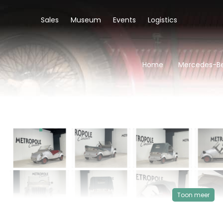
Sales
Museum
Events
Logistics
Home
Mercedes-Be
‹
VERKOCHT
Toon meer