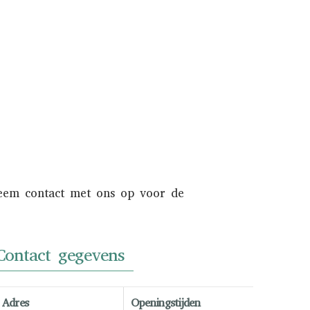
en internationaal liefhebberspubliek.
Informeer naar de mogelijkheden.
NAAR INKOOP
Neem contact met ons op voor de
Contact gegevens
Adres
Openingstijden