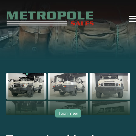
‹
›
Toon meer