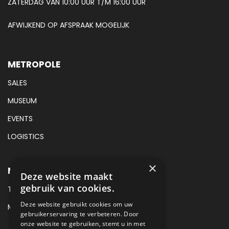
ZATERDAG VAN 10:00 UUR T/M 16:00 UUR
AFWIJKEND OP AFSPRAAK MOGELIJK
METROPOLE
SALES
MUSEUM
EVENTS
LOGISTICS
×
METROPOLE SALES CONTACT
Deze website maakt
gebruik van cookies.
TEL:
+31 (0) 88 425 94 00
Deze website gebruikt cookies om uw
MAIL:
SALES@METROPOLE.NL
gebruikerservaring te verbeteren. Door
onze website te gebruiken, stemt u in met