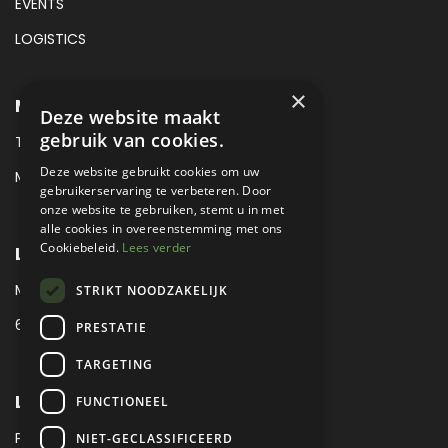
EVENTS
LOGISTICS
×
METROPOLE SALES CONTACT
Deze website maakt
gebruik van cookies.
TEL:
+31 (0) 88 425 94 00
Deze website gebruikt cookies om uw
MAIL:
SALES@METROPOLE.NL
gebruikerservaring te verbeteren. Door
onze website te gebruiken, stemt u in met
alle cookies in overeenstemming met ons
Cookiebeleid.
Lees verder
LOCATIE
MEUBELLAAN 1 / VIA ENZO FERRARI
STRIKT NOODZAKELIJK
6651 KV DRUTEN / THE NETHERLANDS
PRESTATIE
TARGETING
LEGAL
FUNCTIONEEL
PRIVACY VERKLARING
NIET-GECLASSIFICEERD