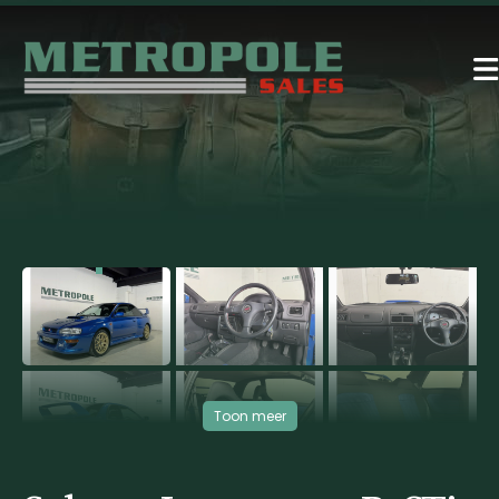
‹
›
Toon meer