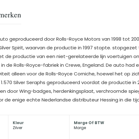
merken
auto geproduceerd door Rolls-Royce Motors van 1998 tot 2002
lver Spirit, waarvan de productie in 1997 stopte. stopgezet
de productie van een niet-gerelateerde lijn voertuigen ond
de Rolls-Royce-fabriek in Crewe, Engeland. De auto had een 
iviteit alleen voor de Rolls-Royce Corniche, hoewel het op 
l 1.570 Silver Seraphs geproduceerd voordat de productie in 
heiden door Wing-badges, herdenkingsplaat, verchroomde spie
 de enige echte Nederlandse distributeur Hessing in die tijd
Kleur
Marge Of BTW
Zilver
Marge