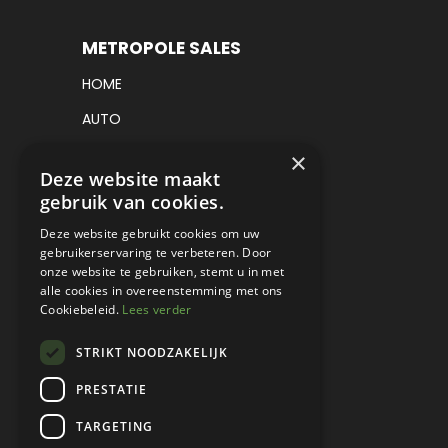
METROPOLE SALES
HOME
AUTO
VRACHTWAGEN
×
Deze website maakt
VERKOCHT
gebruik van cookies.
CONSIGNATIE
Deze website gebruikt cookies om uw
gebruikerservaring te verbeteren. Door
DETAILING
onze website te gebruiken, stemt u in met
alle cookies in overeenstemming met ons
WERKPLAATS EN RESTAURATIE
Cookiebeleid.
Lees verder
PROJECT CARS
STRIKT NOODZAKELIJK
PARTS
PRESTATIE
CONTACT
TARGETING