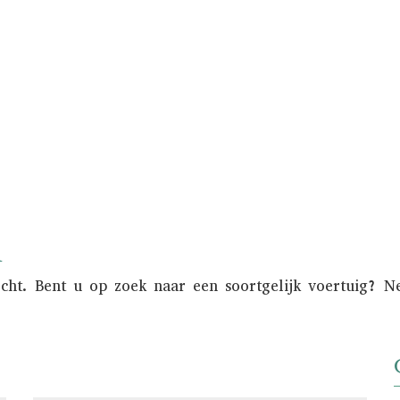
e zorg van het verkoopproces uit handen. Bov
onder de aandacht gebracht van een nationaal 
n
ocht. Bent u op zoek naar een soortgelijk voertuig? 