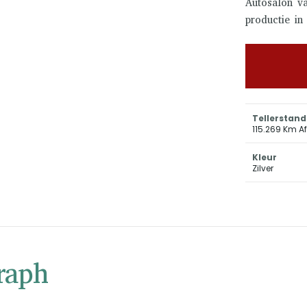
Autosalon va
productie in
Tellerstand
115.269 Km A
Kleur
Zilver
raph