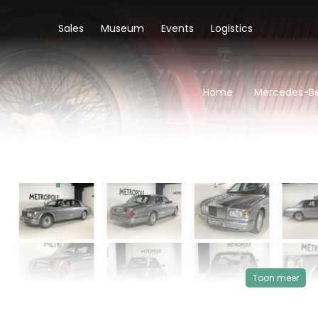
Sales
Museum
Events
Logistics
Home
Mercedes-Be
‹
VERKOCHT
Toon meer