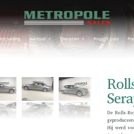
nz veiling
Aanbod
Diensten
Project cars
Par
›
Roll
Ser
De Rolls-Ro
geproduceer
Hij werd vo