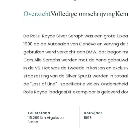
Overzicht
Volledige omschrijving
Ken
De Rolls-Royce Silver Seraph was een grote luxe
1998 op de Autosalon van Genève en verving de Si
gebruiken werd verkocht aan BMW, dat begon met 
Cars.Alle Seraphs werden met de hand gebouwd in 
in de VS. Het was de tweede in kosten en exclus
stopzetting van de Silver Spur.Er werden in totaa
de "Last of Line" -specificatie vielen. Ondersc
Rolls Royce-badgesDit exemplaar is geleverd door
Tellerstand
Bouwjaar
115.269 Km Afgelezen
1998
Stand