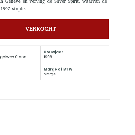
n Genève en verving de Silver Spirit, waarvan de
 1997 stopte.
VERKOCHT
Bouwjaar
fgelezen Stand
1998
Marge of BTW
Marge