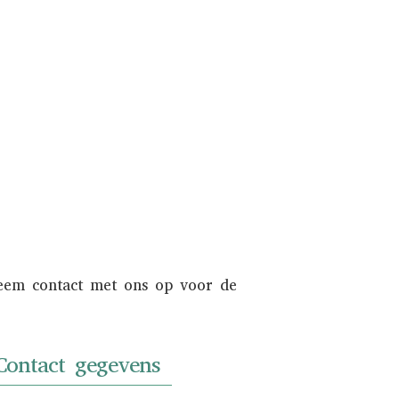
endien wordt uw auto zowel online als
en internationaal liefhebberspubliek.
Informeer naar de mogelijkheden.
NAAR INKOOP
Neem contact met ons op voor de
Contact gegevens