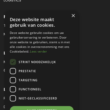
LOGISTICS
×
METROPOLE SALES CONTACT
Deze website maakt
gebruik van cookies.
TEL:
+31 (0) 88 425 94 00
Deze website gebruikt cookies om uw
MAIL:
SALES@METROPOLE.NL
gebruikerservaring te verbeteren. Door
onze website te gebruiken, stemt u in met
alle cookies in overeenstemming met ons
Cookiebeleid.
Lees verder
LOCATIE
MEUBELLAAN 1 / VIA ENZO FERRARI
STRIKT NOODZAKELIJK
6651 KV DRUTEN / THE NETHERLANDS
PRESTATIE
TARGETING
LEGAL
FUNCTIONEEL
PRIVACY VERKLARING
NIET-GECLASSIFICEERD
DISCLAIMER
|
SITEMAP