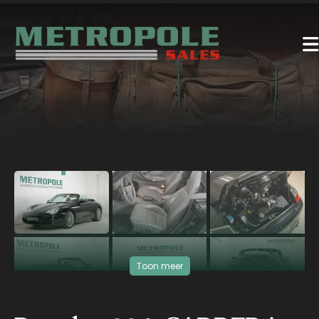
‹
›
Toon meer