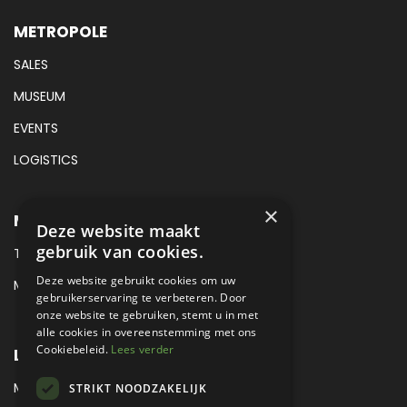
METROPOLE
SALES
MUSEUM
EVENTS
LOGISTICS
×
METROPOLE SALES CONTACT
Deze website maakt
gebruik van cookies.
TEL:
+31 (0) 88 425 94 00
Deze website gebruikt cookies om uw
MAIL:
SALES@METROPOLE.NL
gebruikerservaring te verbeteren. Door
onze website te gebruiken, stemt u in met
alle cookies in overeenstemming met ons
Cookiebeleid.
Lees verder
LOCATIE
MEUBELLAAN 1 / VIA ENZO FERRARI
STRIKT NOODZAKELIJK