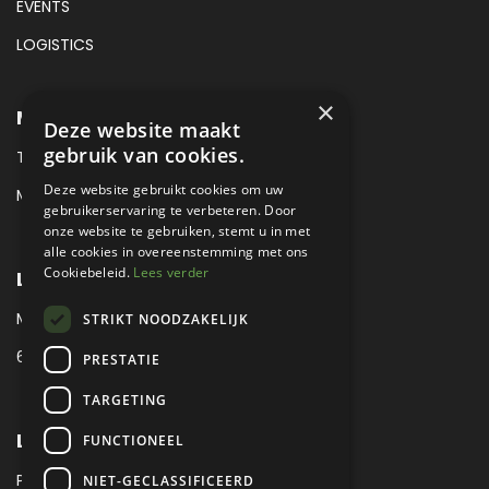
EVENTS
LOGISTICS
×
METROPOLE SALES CONTACT
Deze website maakt
gebruik van cookies.
TEL:
+31 (0) 88 425 94 00
Deze website gebruikt cookies om uw
MAIL:
SALES@METROPOLE.NL
gebruikerservaring te verbeteren. Door
onze website te gebruiken, stemt u in met
alle cookies in overeenstemming met ons
Cookiebeleid.
Lees verder
LOCATIE
MEUBELLAAN 1 / VIA ENZO FERRARI
STRIKT NOODZAKELIJK
6651 KV DRUTEN / THE NETHERLANDS
PRESTATIE
TARGETING
LEGAL
FUNCTIONEEL
PRIVACY VERKLARING
NIET-GECLASSIFICEERD