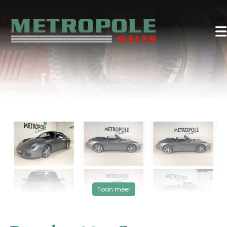
‹
›
VERKOCHT
Toon meer