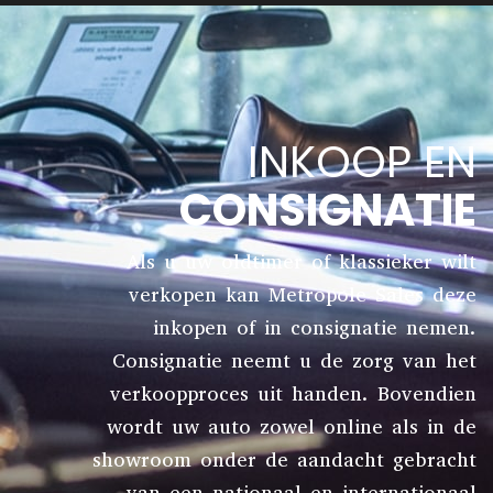
INKOOP EN
CONSIGNATIE
Als u uw oldtimer of klassieker wilt
verkopen kan Metropole Sales deze
inkopen of in consignatie nemen.
Consignatie neemt u de zorg van het
verkoopproces uit handen. Bovendien
wordt uw auto zowel online als in de
showroom onder de aandacht gebracht