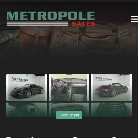
‹
›
Toon meer