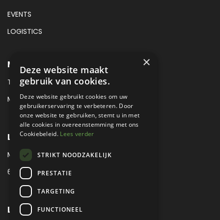
EVENTS
LOGISTICS
×
METROPOLE SALES CONTACT
Deze website maakt
gebruik van cookies.
TEL:
+31 (0) 88 425 94 00
Deze website gebruikt cookies om uw
MAIL:
SALES@METROPOLE.NL
gebruikerservaring te verbeteren. Door
onze website te gebruiken, stemt u in met
alle cookies in overeenstemming met ons
Cookiebeleid.
Lees verder
LOCATIE
MEUBELLAAN 1 / VIA ENZO FERRARI
STRIKT NOODZAKELIJK
6651 KV DRUTEN / THE NETHERLANDS
PRESTATIE
TARGETING
LEGAL
FUNCTIONEEL