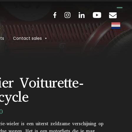
ts
Contact sales
ier Voiturette-
cycle
0
rie-wieler is een uiterst zeldzame verschijning op
dse wegen. Het is een motorfiets die je mag