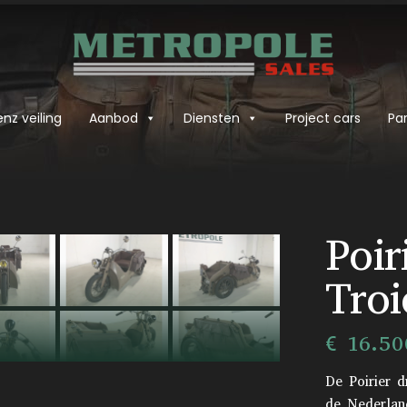
nz veiling
Aanbod
Diensten
Project cars
Par
›
Poir
Troi
€ 16.50
De Poirier d
de Nederlan