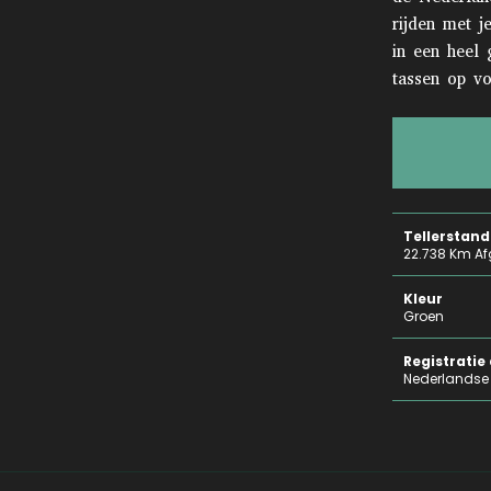
rijden met j
in een heel 
tassen op v
Tellerstand
22.738 Km Af
Kleur
Groen
Registrati
Nederlandse 