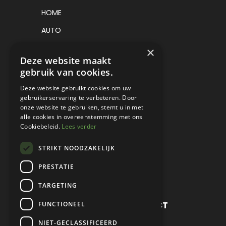
HOME
AUTO
VRACHTWAGEN
×
Deze website maakt
VERKOCHT
gebruik van cookies.
CONSIGNATIE
Deze website gebruikt cookies om uw
gebruikerservaring te verbeteren. Door
DETAILING
onze website te gebruiken, stemt u in met
alle cookies in overeenstemming met ons
WERKPLAATS EN RESTAURATIE
Cookiebeleid.
Lees verder
PROJECT CARS
STRIKT NOODZAKELIJK
PARTS
PRESTATIE
CONTACT
TARGETING
METROPOLE SALES CONTACT
FUNCTIONEEL
NIET-GECLASSIFICEERD
TEL:
+31 (0) 88 425 94 00