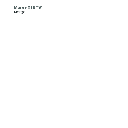
Marge Of BTW
Marge
INKOOP EN
CONSIGNATIE
Als u uw oldtimer of klassieker wilt
verkopen kan Metropole Sales deze