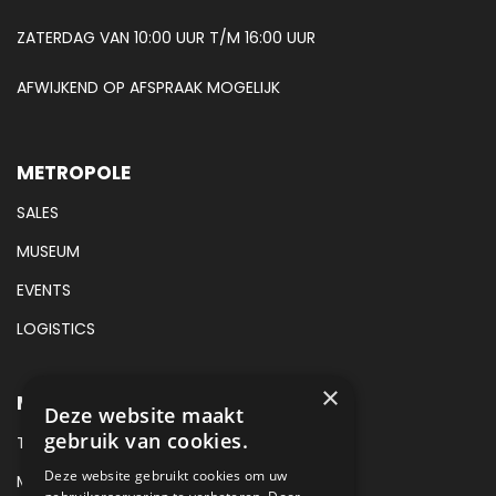
ZATERDAG VAN 10:00 UUR T/M 16:00 UUR
AFWIJKEND OP AFSPRAAK MOGELIJK
METROPOLE
SALES
MUSEUM
EVENTS
LOGISTICS
×
METROPOLE SALES CONTACT
Deze website maakt
gebruik van cookies.
TEL:
+31 (0) 88 425 94 00
Deze website gebruikt cookies om uw
MAIL:
SALES@METROPOLE.NL