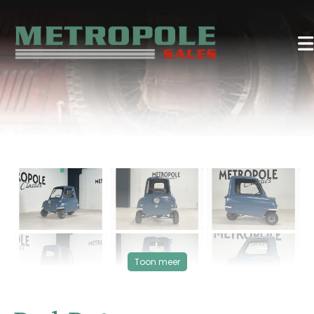
‹
›
VERKOCHT
Toon meer