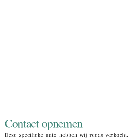
inkopen of in consignatie nemen.
Consignatie neemt u de zorg van het
verkoopproces uit handen. Bovendien
wordt uw auto zowel online als in de
showroom onder de aandacht gebracht
van een nationaal en internationaal
liefhebberspubliek. Informeer naar de
mogelijkheden.
NAAR INKOOP
Contact opnemen
Deze specifieke auto hebben wij reeds verkocht.