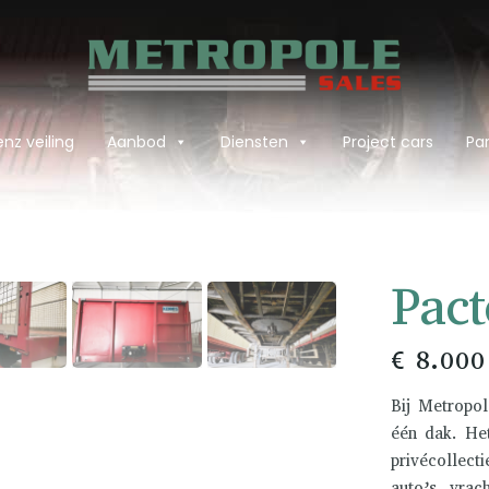
nz veiling
Aanbod
Diensten
Project cars
Par
›
Pac
€ 8.000
Bij Metropol
één dak. He
privécollect
auto’s, vrac