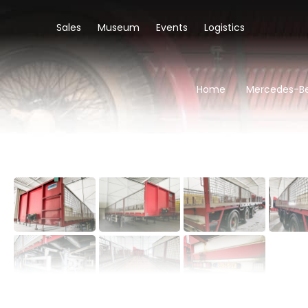
Sales
Museum
Events
Logistics
Home
Mercedes-Be
‹