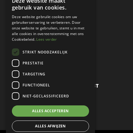
Deze website maakt
VERKOCHT
gebruik van cookies.
CONSIGNATIE
Deze website gebruikt cookies om uw
gebruikerservaring te verbeteren. Door
DETAILING
onze website te gebruiken, stemt u in met
alle cookies in overeenstemming met ons
WERKPLAATS EN RESTAURATIE
Cookiebeleid.
Lees verder
PROJECT CARS
STRIKT NOODZAKELIJK
PARTS
PRESTATIE
CONTACT
TARGETING
METROPOLE SALES CONTACT
FUNCTIONEEL
NIET-GECLASSIFICEERD
TEL:
+31 (0) 88 425 94 00
MAIL:
SALES@METROPOLE.NL
ALLES ACCEPTEREN
ALLES AFWIJZEN