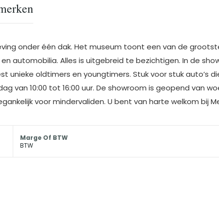
merken
leving onder één dak. Het museum toont een van de grootste 
en automobilia. Alles is uitgebreid te bezichtigen. In de sh
 unieke oldtimers en youngtimers. Stuk voor stuk auto’s die
g van 10:00 tot 16:00 uur. De showroom is geopend van woen
toegankelijk voor mindervaliden. U bent van harte welkom bij M
Marge Of BTW
BTW