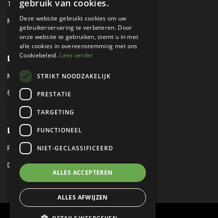
gebruik van cookies.
TEL:
+31 (0) 88 425 94 00
Deze website gebruikt cookies om uw
MAIL:
SALES@METROPOLE.NL
gebruikerservaring te verbeteren. Door
onze website te gebruiken, stemt u in met
alle cookies in overeenstemming met ons
Cookiebeleid.
Lees verder
LOCATIE
MEUBELLAAN 1 / VIA ENZO FERRARI
STRIKT NOODZAKELIJK
6651 KV DRUTEN / THE NETHERLANDS
PRESTATIE
TARGETING
LEGAL
FUNCTIONEEL
PRIVACY VERKLARING
NIET-GECLASSIFICEERD
DISCLAIMER
|
SITEMAP
ALLES ACCEPTEREN
ALLES AFWIJZEN