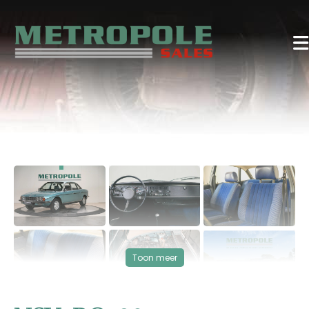
‹
›
VERKOCHT
Toon meer