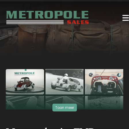
‹
›
Toon meer