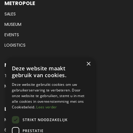
METROPOLE
SALES
MUSEUM
EVENTS
LOGISTICS
×
METROPOLE SALES CONTACT
Deze website maakt
gebruik van cookies.
TEL:
+31 (0) 88 425 94 00
Deze website gebruikt cookies om uw
MAIL:
SALES@METROPOLE.NL
gebruikerservaring te verbeteren. Door
onze website te gebruiken, stemt u in met
alle cookies in overeenstemming met ons
Cookiebeleid.
Lees verder
LOCATIE
MEUBELLAAN 1 / VIA ENZO FERRARI
STRIKT NOODZAKELIJK
6651 KV DRUTEN / THE NETHERLANDS
PRESTATIE