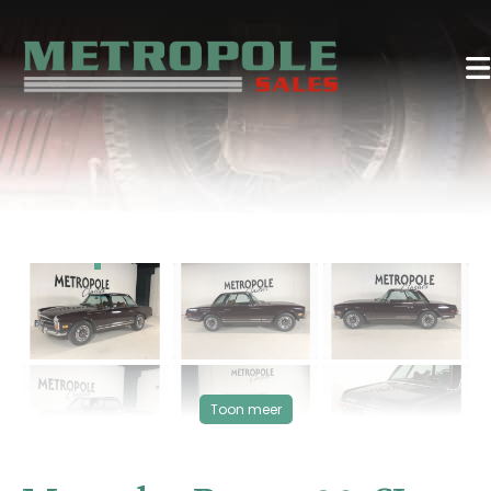
‹
›
VERKOCHT
Toon meer