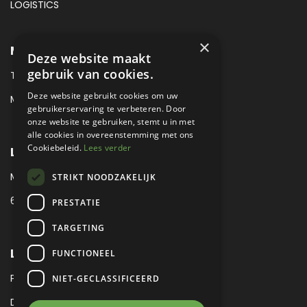
LOGISTICS
×
METROPOLE SALES CONTACT
Deze website maakt
gebruik van cookies.
TEL:
+31 (0) 88 425 94 00
Deze website gebruikt cookies om uw
MAIL:
SALES@METROPOLE.NL
gebruikerservaring te verbeteren. Door
onze website te gebruiken, stemt u in met
alle cookies in overeenstemming met ons
Cookiebeleid.
Lees verder
LOCATIE
MEUBELLAAN 1 / VIA ENZO FERRARI
STRIKT NOODZAKELIJK
6651 KV DRUTEN / THE NETHERLANDS
PRESTATIE
TARGETING
LEGAL
FUNCTIONEEL
PRIVACY VERKLARING
NIET-GECLASSIFICEERD
DISCLAIMER
|
SITEMAP