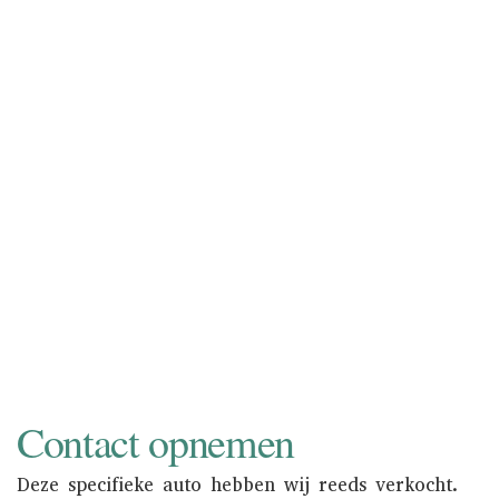
inkopen of in consignatie nemen.
Consignatie neemt u de zorg van het
verkoopproces uit handen. Bovendien
wordt uw auto zowel online als in de
showroom onder de aandacht gebracht
van een nationaal en internationaal
liefhebberspubliek. Informeer naar de
mogelijkheden.
NAAR INKOOP
Contact opnemen
Deze specifieke auto hebben wij reeds verkocht.