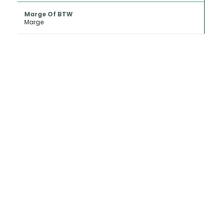
Marge Of BTW
Marge
INKOOP EN
CONSIGNATIE
Als u uw oldtimer of klassieker wilt
verkopen kan Metropole Sales deze