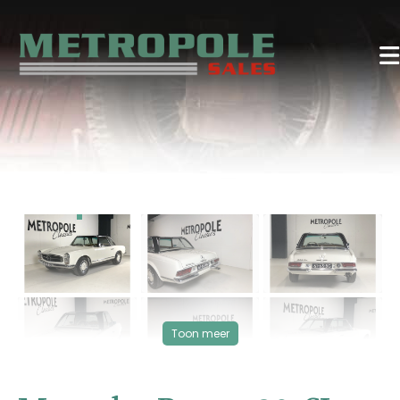
‹
›
VERKOCHT
Toon meer