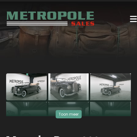
‹
›
Toon meer