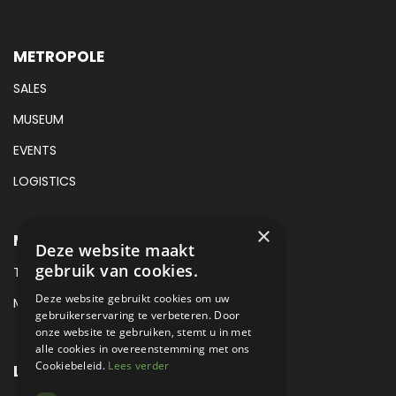
METROPOLE
SALES
MUSEUM
EVENTS
LOGISTICS
×
METROPOLE SALES CONTACT
Deze website maakt
gebruik van cookies.
TEL:
+31 (0) 88 425 94 00
Deze website gebruikt cookies om uw
MAIL:
SALES@METROPOLE.NL
gebruikerservaring te verbeteren. Door
onze website te gebruiken, stemt u in met
alle cookies in overeenstemming met ons
Cookiebeleid.
Lees verder
LOCATIE