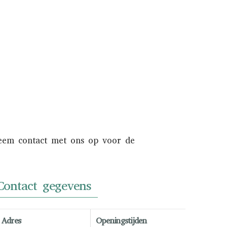
en internationaal liefhebberspubliek.
Informeer naar de mogelijkheden.
NAAR INKOOP
Neem contact met ons op voor de
Contact gegevens
Adres
Openingstijden