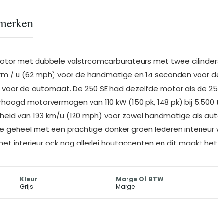
merken
tor met dubbele valstroomcarburateurs met twee cilinders d
0 km / u (62 mph) voor de handmatige en 14 seconden voor d
voor de automaat. De 250 SE had dezelfde motor als de 25
hoogd motorvermogen van 110 kW (150 pk, 148 pk) bij 5.500 
heid van 193 km/u (120 mph) voor zowel handmatige als auto
ie geheel met een prachtige donker groen lederen interieur
 het interieur ook nog allerlei houtaccenten en dit maakt het
Kleur
Marge Of BTW
Grijs
Marge