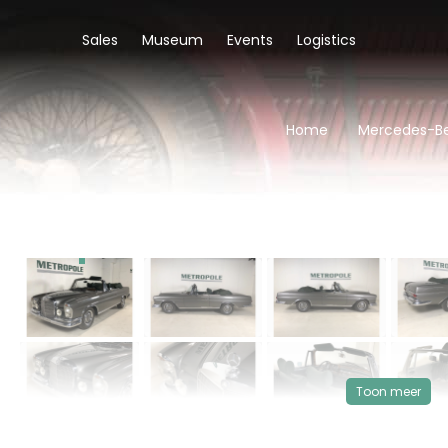
Sales
Museum
Events
Logistics
Home
Mercedes-Be
‹
VERKOCHT
Toon meer