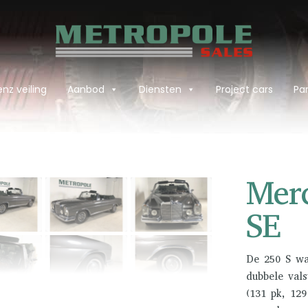
nz veiling
Aanbod
Diensten
Project cars
Par
›
Mer
SE
De 250 S wa
dubbele val
(131 pk, 129