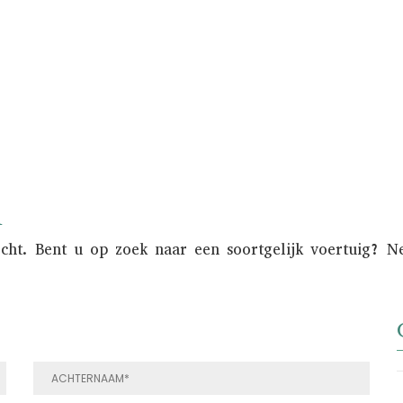
onder de aandacht gebracht van een nationaal 
n
ocht. Bent u op zoek naar een soortgelijk voertuig? 