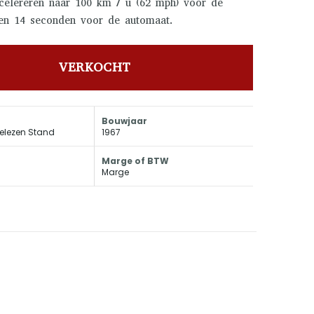
celereren naar 100 km / u (62 mph) voor de
en 14 seconden voor de automaat.
VERKOCHT
Bouwjaar
elezen Stand
1967
Marge of BTW
Marge