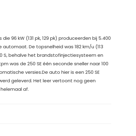
ie 96 kW (131 pk, 129 pk) produceerden bij 5.400
e automaat. De topsnelheid was 182 km/u (113
0 S, behalve het brandstofinjectiesysteem en
tpm was de 250 SE één seconde sneller naar 100
matische versies.De auto hier is een 250 SE
 werd geleverd. Het leer vertoont nog geen
 helemaal af.