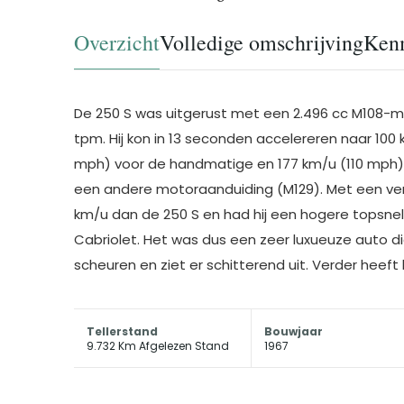
Overzicht
Volledige omschrijving
Ken
De 250 S was uitgerust met een 2.496 cc M108-mo
tpm. Hij kon in 13 seconden accelereren naar 10
mph) voor de handmatige en 177 km/u (110 mph) 
een andere motoraanduiding (M129). Met een ver
km/u dan de 250 S en had hij een hogere topsnel
Cabriolet. Het was dus een zeer luxueuze auto d
scheuren en ziet er schitterend uit. Verder heeft
Tellerstand
Bouwjaar
9.732 Km Afgelezen Stand
1967