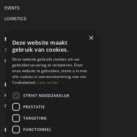
EVENTS
LOGISTICS
×
METROPOLE SALES CONTACT
Deze website maakt
gebruik van cookies.
TEL:
+31 (0) 88 425 94 00
Deze website gebruikt cookies om uw
MAIL:
SALES@METROPOLE.NL
gebruikerservaring te verbeteren. Door
onze website te gebruiken, stemt u in met
alle cookies in overeenstemming met ons
Cookiebeleid.
Lees verder
LOCATIE
MEUBELLAAN 1 / VIA ENZO FERRARI
STRIKT NOODZAKELIJK
6651 KV DRUTEN / THE NETHERLANDS
PRESTATIE
TARGETING
LEGAL
FUNCTIONEEL