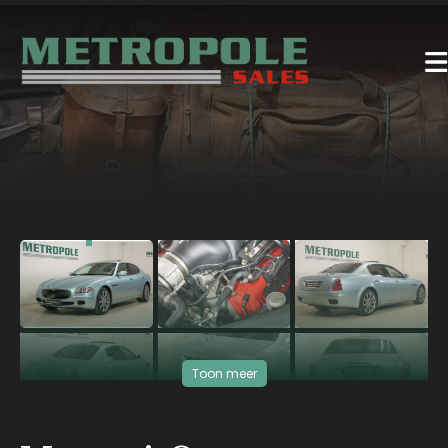
‹
›
Toon meer