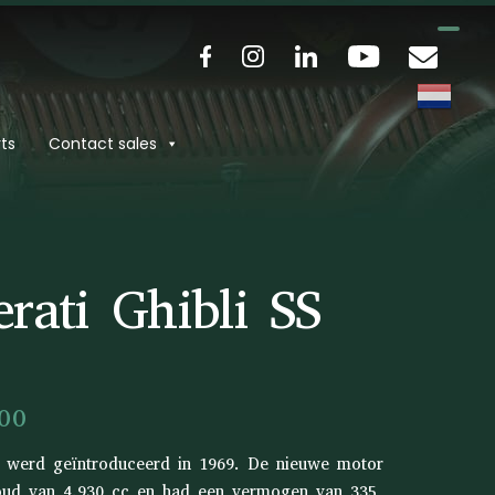
ts
Contact sales
rati Ghibli SS
00
S werd geïntroduceerd in 1969. De nieuwe motor
oud van 4.930 cc en had een vermogen van 335