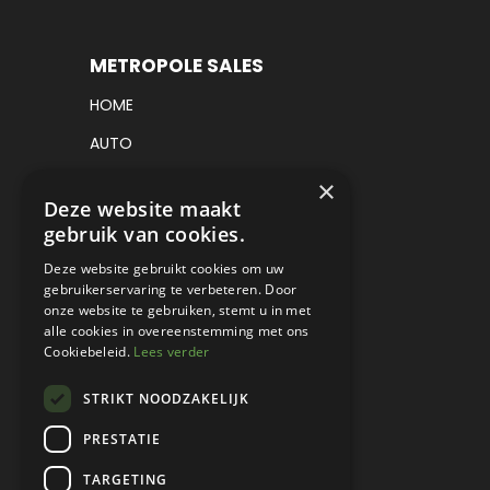
METROPOLE SALES
HOME
AUTO
VRACHTWAGEN
×
Deze website maakt
VERKOCHT
gebruik van cookies.
CONSIGNATIE
Deze website gebruikt cookies om uw
gebruikerservaring te verbeteren. Door
DETAILING
onze website te gebruiken, stemt u in met
alle cookies in overeenstemming met ons
WERKPLAATS EN RESTAURATIE
Cookiebeleid.
Lees verder
PROJECT CARS
STRIKT NOODZAKELIJK
PARTS
PRESTATIE
CONTACT
TARGETING