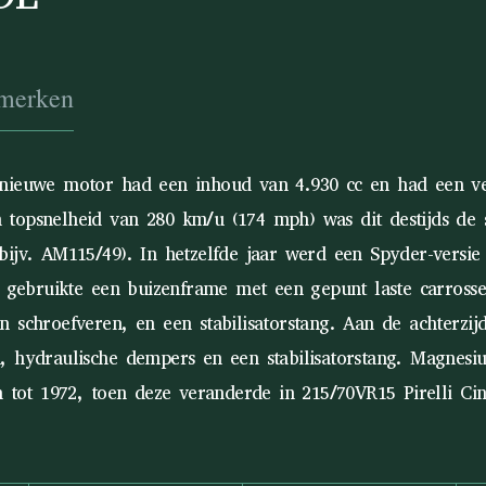
merken
 nieuwe motor had een inhoud van 4.930 cc en had een ve
topsnelheid van 280 km/u (174 mph) was dit destijds de sn
ijv. AM115/49). In hetzelfde jaar werd een Spyder-versie
li gebruikte een buizenframe met een gepunt laste carros
schroefveren, en een stabilisatorstang. Aan de achterzijd
, hydraulische dempers en een stabilisatorstang. Magnesi
n tot 1972, toen deze veranderde in 215/70VR15 Pirelli Ci