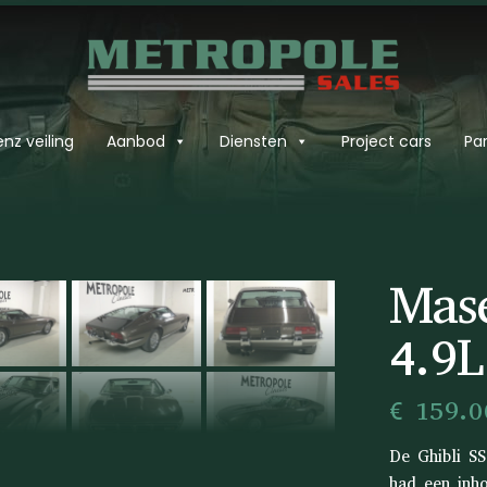
nz veiling
Aanbod
Diensten
Project cars
Par
›
Mase
4.9L
€ 159.0
De Ghibli S
had een inh