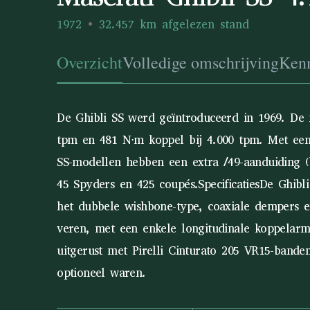
1972
32.457 km afgelezen stand
Overzicht
Volledige omschrijving
Ken
De Ghibli SS werd geïntroduceerd in 1969. De
tpm en 481 N⋅m koppel bij 4.000 tpm. Met een 
SS-modellen hebben een extra /49-aanduiding (b
45 Spyders en 425 coupés.SpecificatiesDe Ghib
het dubbele wishbone-type, coaxiale dempers en 
veren, met een enkele longitudinale koppelarm
uitgerust met Pirelli Cinturato 205 VR15-bande
optioneel waren.