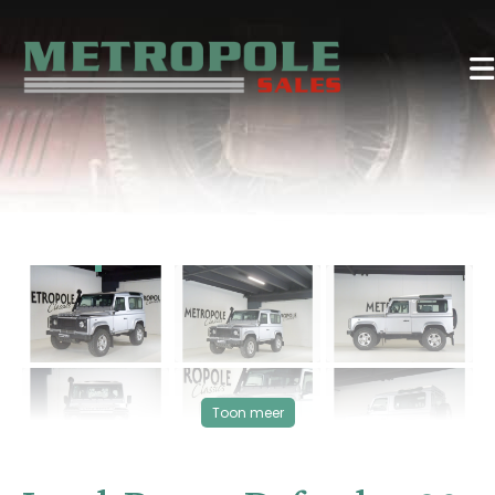
‹
›
VERKOCHT
Toon meer