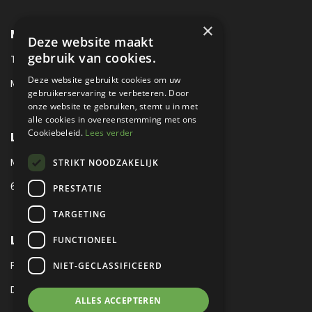
×
METROPOLE SALES CONTACT
Deze website maakt
gebruik van cookies.
TEL:
+31 (0) 88 425 94 00
Deze website gebruikt cookies om uw
MAIL:
SALES@METROPOLE.NL
gebruikerservaring te verbeteren. Door
onze website te gebruiken, stemt u in met
alle cookies in overeenstemming met ons
Cookiebeleid.
Lees verder
LOCATIE
MEUBELLAAN 1 / VIA ENZO FERRARI
STRIKT NOODZAKELIJK
6651 KV DRUTEN / THE NETHERLANDS
PRESTATIE
TARGETING
LEGAL
FUNCTIONEEL
PRIVACY VERKLARING
NIET-GECLASSIFICEERD
DISCLAIMER
|
SITEMAP
ALLES ACCEPTEREN